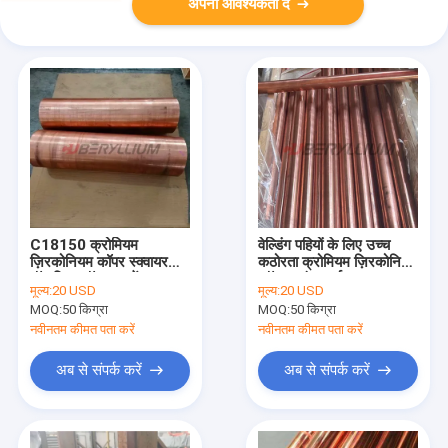
अपनी आवश्यकता दें
C18150 क्रोमियम
वेल्डिंग पहियों के लिए उच्च
ज़िरकोनियम कॉपर स्क्वायर
कठोरता क्रोमियम ज़िरकोनियम
रॉड टिप्स रॉड एक्सटेंशन 2 -
कॉपर राउंड बार्स
मूल्य:
20 USD
मूल्य:
20 USD
10 मिमी . के लिए
MOQ:
50 किग्रा
MOQ:
50 किग्रा
नवीनतम कीमत पता करें
नवीनतम कीमत पता करें
अब से संपर्क करें
अब से संपर्क करें