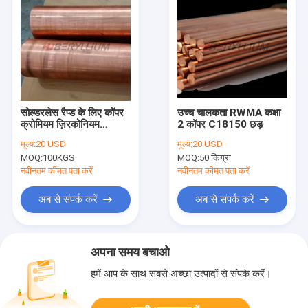
सोल्डरलेस रैप्ड के लिए कॉपर
उच्च चालकता RWMA कक्षा
क्रोमियम ज़िरकोनियम
2 कॉपर C18150 छड़
RWMA क्लास 1 C15000
मूल्य:
20 USD
मूल्य:
20 USD
बार्स
MOQ:
100KGS
MOQ:
50 किग्रा
नवीनतम कीमत पता करें
नवीनतम कीमत पता करें
अब से संपर्क करें
अब से संपर्क करें
अपना समय बचाओ
हमें आप के साथ सबसे अच्छा उत्पादों से संपर्क करें।