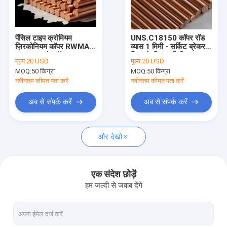
हमारे बारे में
कारखाना भ्रमण
पेंसिल टाइप क्रोमियम
UNS.C18150 कॉपर रॉड
ज़िरकोनियम कॉपर RWMA
व्यास 1 मिमी - सर्किट ब्रेकर
गुणवत्ता नियंत्रण
क्लास 2 राउंड रॉड्स
स्विच के लिए 8 मिमी
मूल्य:
20 USD
मूल्य:
20 USD
MOQ:
50 किग्रा
MOQ:
50 किग्रा
संपर्क करें
नवीनतम कीमत पता करें
नवीनतम कीमत पता करें
एक उद्धरण का अनुरोध करें
अब से संपर्क करें
अब से संपर्क करें
और देखो
बेरिलियम कॉपर मिश्र धातु
C17200 बेरिलियम कॉपर
एक संदेश छोड़ें
हम जल्दी से जवाब देंगे
C17300 बेरिलियम कॉपर
C17510 बेरिलियम कॉपर