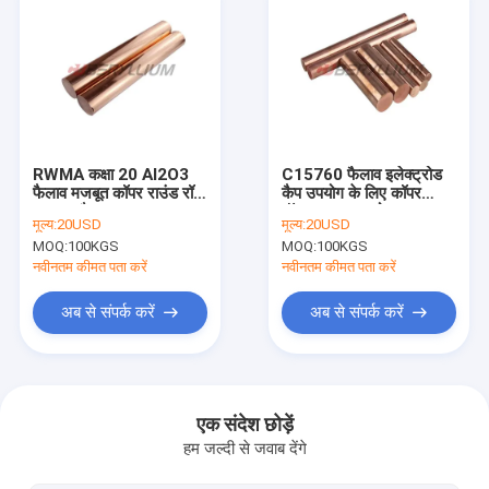
RWMA कक्षा 20 Al2O3
C15760 फैलाव इलेक्ट्रोड
फैलाव मजबूत कॉपर राउंड रॉड
कैप उपयोग के लिए कॉपर
उपलब्ध है
रॉड्स Al2O3 को मजबूत
मूल्य:
20USD
मूल्य:
20USD
करता है:
MOQ:
100KGS
MOQ:
100KGS
नवीनतम कीमत पता करें
नवीनतम कीमत पता करें
अब से संपर्क करें
अब से संपर्क करें
घर
उत्पादों
एक संदेश छोड़ें
हम जल्दी से जवाब देंगे
वीडियो