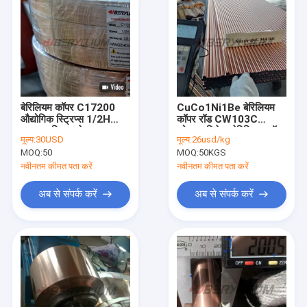
बेरिलियम कॉपर C17200
CuCo1Ni1Be बेरिलियम
औद्योगिक स्ट्रिप्स 1/2H
कॉपर रॉड CW103C
मानक सहिष्णुता के साथ
कोबाल्ट निकेल बेरिलियम कॉपर
मूल्य:
30USD
मूल्य:
26usd/kg
गोल बार
MOQ:
50
MOQ:
50KGS
नवीनतम कीमत पता करें
नवीनतम कीमत पता करें
अब से संपर्क करें
अब से संपर्क करें