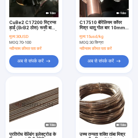
CuBe2 C17200 स्ट्रिप्स
C17510 बेरिलियम कॉपर
हार्ड (BrB2 ठोस) रूसी बाजार
मिश्र धातु गोल बार 10mm
के लिए नकारात्मक सहिष्णुता के
11mm 15mm 20mm
मूल्य:
30USD
मूल्य:
15usd/kg
साथ
25mm
MOQ:
70-100
MOQ:
30 किग्रा
नवीनतम कीमत पता करें
नवीनतम कीमत पता करें
अब से संपर्क करें
अब से संपर्क करें
घर
उत्पादों
वीडियो
प्रतिरोध वेल्डिंग इलेक्ट्रोड के
उच्च तन्यता शक्ति तांबा मिश्र