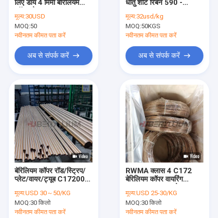
लिए डाय 4 मिमी बेरिलियम
धातु शीट रिबन 590 -
हमारे बारे में
कॉपर गोल बार CuBe2
660Mpa
मूल्य:
30USD
मूल्य:
32usd/kg
MOQ:
50
MOQ:
50KGS
कारखाना भ्रमण
नवीनतम कीमत पता करें
नवीनतम कीमत पता करें
गुणवत्ता नियंत्रण
अब से संपर्क करें
अब से संपर्क करें
संपर्क करें
एक उद्धरण का अनुरोध करें
बेरिलियम कॉपर मिश्र धातु
C17200 बेरिलियम कॉपर
बेरिलियम कॉपर रॉड/स्ट्रिप/
RWMA क्लास 4 C172
प्लेट/वायर/ट्यूब C17200
बेरिलियम कॉपर वायरिंग
C17300 बेरिलियम कॉपर
C17300 C17510
TD03 या TD04 टेम्पर
मूल्य:
USD 30～50/KG
मूल्य:
USD 25-30/KG
C17500
C17510 बेरिलियम कॉपर
MOQ:
30 किलो
MOQ:
30 किलो
नवीनतम कीमत पता करें
नवीनतम कीमत पता करें