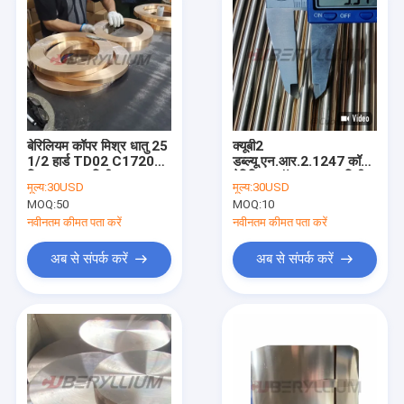
बेरिलियम कॉपर मिश्र धातु 25
क्यूबी2
1/2 हार्ड TD02 C17200
डब्ल्यू.एन.आर.2.1247 कॉपर
स्ट्रिप 0.25 मिमी
बेरिलियम रॉड व्यास 10 मिमी
मूल्य:
30USD
मूल्य:
30USD
16 मिमी 20 मिमी
MOQ:
50
MOQ:
10
नवीनतम कीमत पता करें
नवीनतम कीमत पता करें
अब से संपर्क करें
अब से संपर्क करें