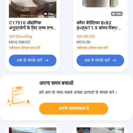
C17510 औद्योगिक
कॉपर बेरीलियम BrB2
अनुप्रयोगों के लिए उच्च तन्यता
BrBNT1.9 कांस्य रिबन/
शक्ति के साथ गोल रॉड / प्लेट
टेप/स्ट्रिप 0.02mm से
मूल्य:
25usd/kg
मूल्य:
30USD
/ डिस्क
2mm
MOQ:
50KGS
MOQ:
50
नवीनतम कीमत पता करें
नवीनतम कीमत पता करें
अब से संपर्क करें
अब से संपर्क करें
अपना समय बचाओ
हमें आप के साथ सबसे अच्छा उत्पादों से संपर्क करें।
अपनी आवश्यकता दें