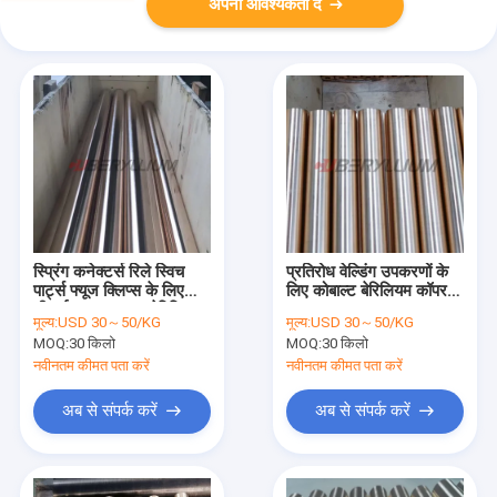
अपनी आवश्यकता दें
स्प्रिंग कनेक्टर्स रिले स्विच
प्रतिरोध वेल्डिंग उपकरणों के
पार्ट्स फ्यूज क्लिप्स के लिए
लिए कोबाल्ट बेरिलियम कॉपर
डीआईएन 2.1285 बेरिलियम
ट्यूब TF00 C17500
मूल्य:
USD 30～50/KG
मूल्य:
USD 30～50/KG
कॉपर ट्यूब
MOQ:
30 किलो
MOQ:
30 किलो
नवीनतम कीमत पता करें
नवीनतम कीमत पता करें
अब से संपर्क करें
अब से संपर्क करें