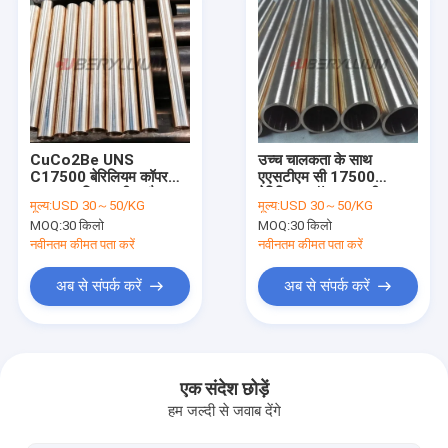
CuCo2Be UNS
उच्च चालकता के साथ
C17500 बेरिलियम कॉपर
एएसटीएम सी 17500
ट्यूब अत्यधिक तापीय और
बेरिलियम कॉपर ट्यूब दीया 3
मूल्य:
USD 30～50/KG
मूल्य:
USD 30～50/KG
विद्युत चालकता
मिमी
MOQ:
30 किलो
MOQ:
30 किलो
नवीनतम कीमत पता करें
नवीनतम कीमत पता करें
अब से संपर्क करें
अब से संपर्क करें
घर
उत्पादों
एक संदेश छोड़ें
हम जल्दी से जवाब देंगे
वीडियो