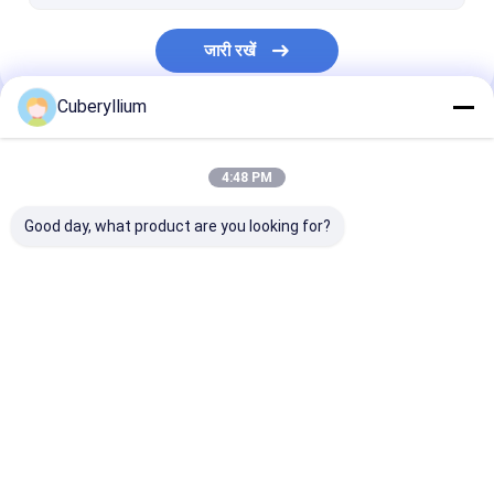
जारी रखें
Cuberyllium
हमारी श्रेणियाँ
4:48 PM
Good day, what product are you looking for?
बेरिलियम कॉपर मिश्र धातु
C17200 बेरिलियम कॉपर
C17300 बेरिलियम
होम
हमारे बारे में
हमसे संपर्क करें
Desktop Site
साइटमैप
Privacy Policy