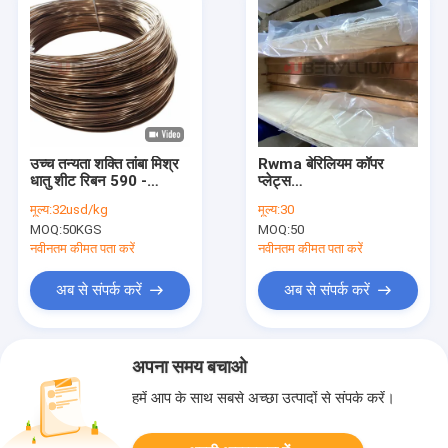
उच्च तन्यता शक्ति तांबा मिश्र
Rwma बेरिलियम कॉपर
धातु शीट रिबन 590 -
प्लेट्स
660Mpa
265x260x2110mm
मूल्य:
32usd/kg
मूल्य:
30
CuBe2 स्क्वायर
MOQ:
50KGS
MOQ:
50
नवीनतम कीमत पता करें
नवीनतम कीमत पता करें
अब से संपर्क करें
अब से संपर्क करें
अपना समय बचाओ
हमें आप के साथ सबसे अच्छा उत्पादों से संपर्क करें।