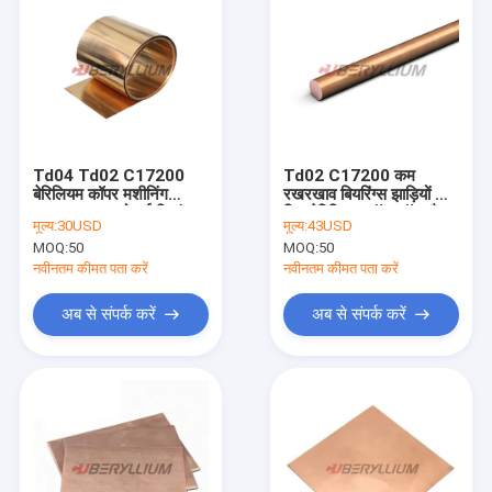
Td04 Td02 C17200
Td02 C17200 कम
बेरिलियम कॉपर मशीनिंग
रखरखाव बियरिंग्स झाड़ियों के
0.08-2mm मोटाई स्प्रिंग
लिए बेरिलियम कॉपर रॉड दौर
मूल्य:
30USD
मूल्य:
43USD
कनेक्टर्स के लिए
MOQ:
50
MOQ:
50
नवीनतम कीमत पता करें
नवीनतम कीमत पता करें
अब से संपर्क करें
अब से संपर्क करें
घर
उत्पादों
वीडियो