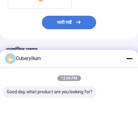
जारी रखें
अनुशंसित उत्पाद
Cuberyllium
12:06 PM
Good day, what product are you looking for?
उच्च तन्यता शक्ति तांबा मिश्र
बेरिलको 25 सामग्री
Rwma बेरिलियम क
धातु शीट रिबन 590 -
बेरिलियम कॉपर प्लेट्स
प्लेट्स
660Mpa
12x41x1000 मिमी प्रारूप
265x260x211
CuBe2 स्क्वायर
सबसे अच्छी कीमत
सबसे अच्छी कीमत
सबसे अच्छी 