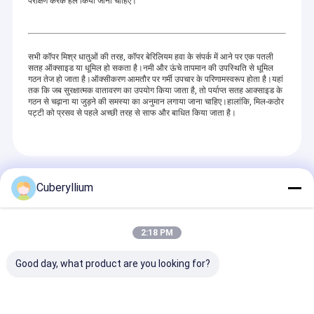
परीक्षण करके हल किया जाना चाहिए।
सभी कॉपर मिश्र धातुओं की तरह, कॉपर बेरिलियम हवा के संपर्क में आने पर एक पतली
सतह ऑक्साइड या धूमिल हो सकता है।नमी और ऊंचे तापमान की उपस्थिति से धूमिल
गठन तेज हो जाता है।ऑक्सीकरण आमतौर पर गर्मी उपचार के परिणामस्वरूप होता है।यहां
तक ​​​​कि जब सुरक्षात्मक वातावरण का उपयोग किया जाता है, तो पर्याप्त सतह आक्साइड के
गठन से चढ़ाना या जुड़ने की समस्या का अनुमान लगाया जाना चाहिए।हालांकि, मिल-कठोर
पट्टी को प्रसव से पहले अच्छी तरह से साफ और बाधित किया जाता है।
Recommended Products
Cuberyllium
2:18 PM
Good day, what product are you looking for?
बेरीलियम कांस्य БрБ2 रॉड्स
तेल और गैस उद्योग के लिए
बेरिलियम कांस्य मिश्