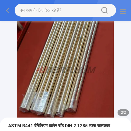
2
/
2
ASTM B441 बेरिलियम कॉपर रॉड DIN.2.1285 उच्च चालकता