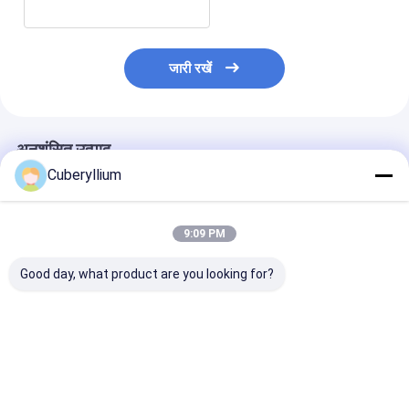
जारी रखें
अनुशंसित उत्पाद
Cuberyllium
9:09 PM
Good day, what product are you looking for?
CuBe2 एटी बेरिलियम कॉपर
ASTM B196 CuBe2
मिश्र धातु 25 कॉपर
रॉड्स ASTM B196 Dia
बेरिलियम कॉपर राउंड रॉड
172 बेरिलियम बार उ
18mm लंबाई 2000mm
20mmx2000mm AT
विद्युत चालकता
TF00 स्टेट
सबसे अच्छी कीमत
सबसे अच्छी कीमत
सबसे अच्छी 