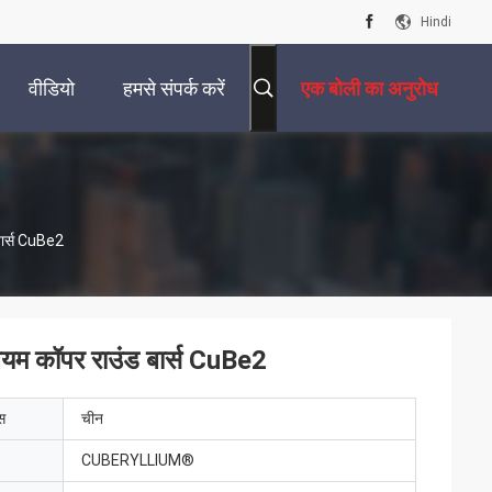
Hindi
वीडियो
हमसे संपर्क करें
एक बोली का अनुरोध
बार्स CuBe2
लियम कॉपर राउंड बार्स CuBe2
ेस
चीन
CUBERYLLIUM®