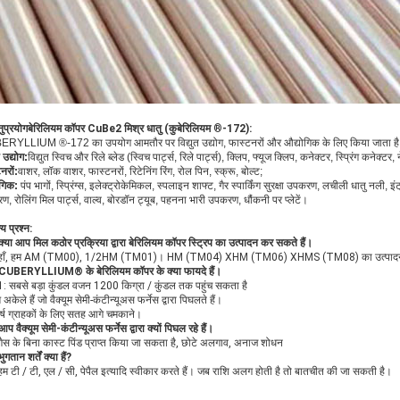
ुप्रयोग
बेरिलियम कॉपर CuBe2 मिश्र धातु (
कुबेरिलियम
®
-172):
RYLLIUM ®-172 का उपयोग आमतौर पर विद्युत उद्योग, फास्टनरों और औद्योगिक के लिए किया जाता ह
त उद्योग:
विद्युत स्विच और रिले ब्लेड (स्विच पार्ट्स, रिले पार्ट्स), क्लिप, फ्यूज क्लिप, कनेक्टर, स्प्रिंग कनेक्टर,
नरों:
वाशर, लॉक वाशर, फास्टनरों, रिटेनिंग रिंग, रोल पिन, स्क्रू, बोल्ट;
ोगिक:
पंप भागों, स्प्रिंग्स, इलेक्ट्रोकेमिकल, स्पलाइन शाफ्ट, गैर स्पार्किंग सुरक्षा उपकरण, लचीली धातु नली, इंट्रु
, रोलिंग मिल पार्ट्स, वाल्व, बोरडॉन ट्यूब, पहनना भारी उपकरण, धौंकनी पर प्लेटें।
य प्रश्न:
्या आप मिल कठोर प्रक्रिया द्वारा बेरिलियम कॉपर स्ट्रिप का उत्पादन कर सकते हैं।
हाँ, हम AM (TM00), 1/2HM (TM01)। HM (TM04) XHM (TM06) XHMS (TM08) का उत्पादन कर सकते ह
CUBERYLLIUM® के बेरिलियम कॉपर के क्या फायदे हैं।
1: सबसे बड़ा कुंडल वजन 1200 किग्रा / कुंडल तक पहुंच सकता है
 अकेले हैं जो वैक्यूम सेमी-कंटीन्यूअस फर्नेस द्वारा पिघलते हैं।
र्ष ग्राहकों के लिए सतह आगे चमकाने।
प वैक्यूम सेमी-कंटीन्यूअस फर्नेस द्वारा क्यों पिघल रहे हैं।
गैस के बिना कास्ट पिंड प्राप्त किया जा सकता है, छोटे अलगाव, अनाज शोधन
गतान शर्तें क्या हैं?
हम टी / टी, एल / सी, पेपैल इत्यादि स्वीकार करते हैं। जब राशि अलग होती है तो बातचीत की जा सकती है।