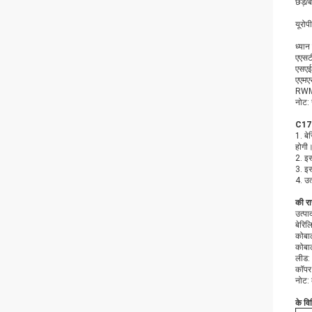
छड़/
यूरो
ध्यान द
एएसटी
एसएई
एएमएस
RWMA:
नोट: 
C1720
1. बे
होगी
2. इस
3. इस
4. उत
की र
उत्पा
बेरिल
कोबा
कोबा
लीड:
कॉपर 
नोट:
के वि