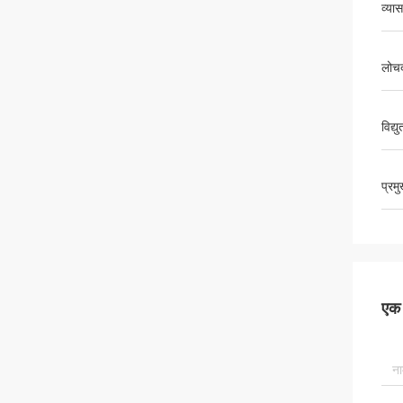
व्यास
लोचद
विद्
प्रम
एक स