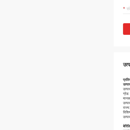
उत्
प्रति
उत्पा
उत्प
ग्रे
मानक
उत्प
राज्य:
विशिष
उत्पाद
बेरिल