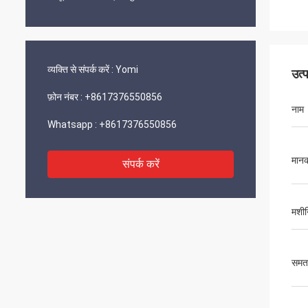
व्यक्ति से संपर्क करें :
Yomi
उत्
फ़ोन नंबर :
+8617376550856
नाम
Whatsapp :
+8617376550856
मान
संपर्क करें
मशीनि
समत