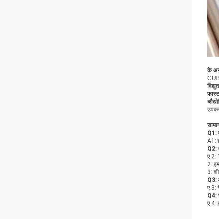
के अन
CUBE
विद्यु
फास्ट
औद्य
उपकरण
सामान्
Q1: क
A1: 
Q2: 
ए 2: 
2: हम
3: शी
Q3: आ
ए 3: 
Q4: भु
ए 4: 