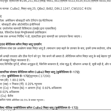
बार/ट्यूब: एएसटीएम बी196,251,463;एसएई जे461,463;एएमएस 4533,4534,4535;एएमएस 4650,4651;
पीय मानक: CuBe2, मिश्र धातु 25, QBe2, BrB2, DIN.2.1247, CW101C से EN
ें:
एम: अमेरिकन सोसाइटी फॉर टेस्टिंग एंड मैटेरियल्स
: सोसाइटी ऑफ ऑटोमोटिव इंजीनियर्स
: एयरोस्पेस सामग्री विशिष्टता (एसईए द्वारा प्रकाशित)
 रेसिस्टेंस वेल्डर मैन्युफैक्चरर्स एसोसिएशन
जब तक अन्यथा निर्दिष्ट न हो, एएसटीएम द्वारा सामग्री का उत्पादन किया जाएगा।
0 बेरिलियम कॉपर मिश्र धातु प्रदर्शन:
रिलियम तांबा एक अवक्षेपण सख्त मिश्र धातु है।समाधान उम्र बढ़ने के उपचार के बाद, इसमें उच्च कठोरता, लोच
।
में अच्छी तरलता और ठीक पैटर्न को पुन: पेश करने की क्षमता है।बेरिलियम कॉपर मिश्र धातु के कई बेहतर गुणो
में मजबूत विद्युत चालकता है।
्पाद विनिर्देश पूर्ण हैं, कीमत अनुकूल है, पैकेजिंग बरकरार है, तांबा शुद्ध है, सीधापन अच्छा है, सूची बड़ी है
ासायनिक संरचना
बेरिलियम कॉपर CuBe2 मिश्र धातु (
कुबेरिलियम
®
-172)
:
द ग्रेड:
कुबेरिलियम
®
-172(
यूएनएस.C17200)
ियम (बी):
1.80-2.00%
ल्ट (सह) + निकल (नी): 0.20% न्यूनतम
ल्ट (Co) + निकल (Ni) + आयरन (Fe): 0.60% अधिकतम
 0.02% अधिकतम
(Cu): बैलेंस
 कॉपर प्लस
अतिरिक्त 99.5% के बराबर न्यूनतम।
शिष्ट भौतिक गुण
बेरिलियम कॉपर CuBe2 मिश्र धातु (
कुबेरिलियम
®
-172)
: