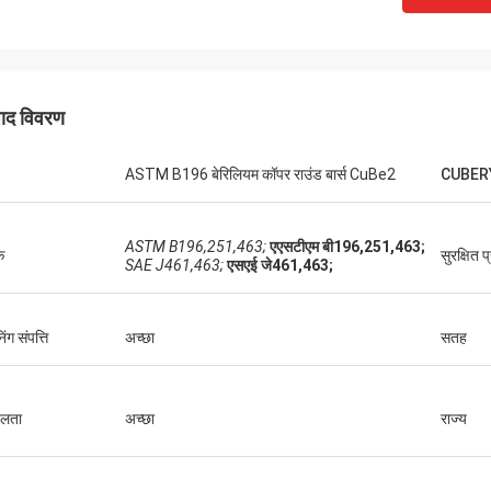
पाद विवरण
ASTM B196 बेरिलियम कॉपर राउंड बार्स CuBe2
CUBERY
ASTM B196,251,463;
एएसटीएम बी196,251,463;
क
सुरक्षित 
SAE J461,463;
एसएई जे461,463;
ंग संपत्ति
अच्छा
सतह
लता
अच्छा
राज्य