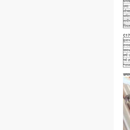
घनत्व
उम्र 
लोचद
थर्मल
तापी
पिघलन
C1720
इला
तनाव
समाध
वर्षा
गर्म 
*तापम
उत्पाद