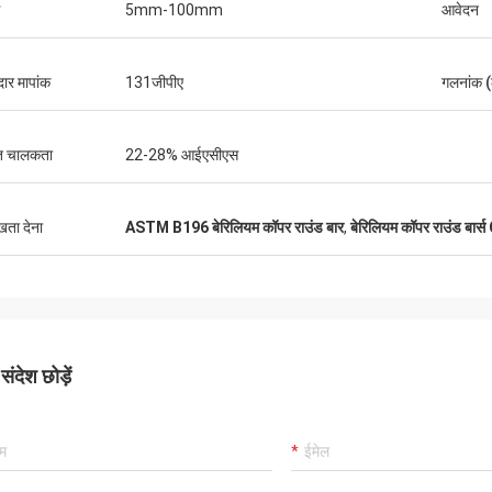
5mm-100mm
आवेदन
ार मापांक
131जीपीए
गलनांक (
युत चालकता
22-28% आईएसीएस
ुखता देना
ASTM B196 बेरिलियम कॉपर राउंड बार
,
बेरिलियम कॉपर राउंड बार
ंदेश छोड़ें