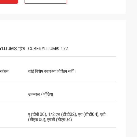
LLIUM® ग्रेड
CUBERYLLIUM® 172
प्रबंधन
कोई विशेष स्वास्थ्य जोखिम नहीं।
उज्ज्वल / पॉलिश
ए (टीबी 00), 1/2 एच (टीडी02), एच (टीडी04), एटी
(टीएफ 00), एचटी (टीएच04)