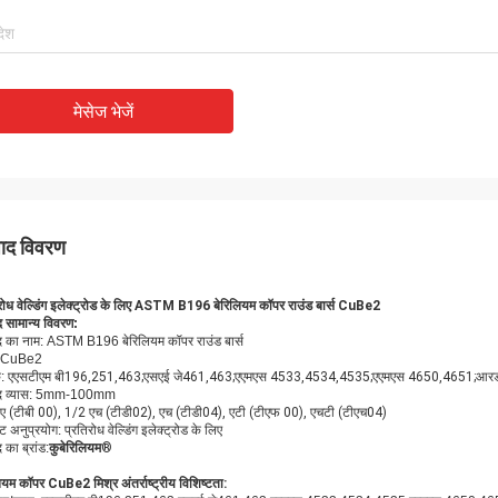
मेसेज भेजें
पाद विवरण
रोध वेल्डिंग इलेक्ट्रोड के लिए ASTM B196 बेरिलियम कॉपर राउंड बार्स CuBe2
द सामान्य विवरण:
ाद का नाम: ASTM B196 बेरिलियम कॉपर राउंड बार्स
ड: CuBe2
:
एएसटीएम बी196,251,463;एसएई जे461,463;एएमएस 4533,4534,4535;एएमएस 4650,4651;आरडब्ल्
ाद व्यास: 5mm-100mm
ए (टीबी 00), 1/2 एच (टीडी02), एच (टीडी04), एटी (टीएफ 00), एचटी (टीएच04)
्ट अनुप्रयोग: प्रतिरोध वेल्डिंग इलेक्ट्रोड के लिए
 का ब्रांड:
कुबेरिलियम
®
ियम कॉपर CuBe2 मिश्र अंतर्राष्ट्रीय विशिष्टता: