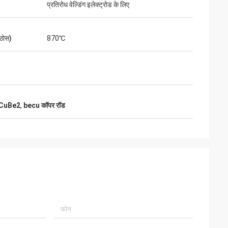
प्रतिरोध वेल्डिंग इलेक्ट्रोड के लिए
ठोस)
870℃
्स CuBe2
,
becu कॉपर रॉड