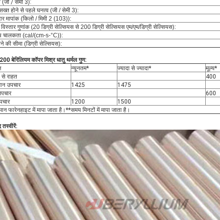
 (जी / सेमी 3):
सख्त होने से पहले घनत्व (जी / सेमी 3):
ार मापांक (किलो / मिमी 2 (103)):
 विस्तार गुणांक (20 डिग्री सेल्सियस से 200 डिग्री सेल्सियस एम/एम/डिग्री सेल्सियस):
य चालकता (cal/(cm-s-°C)):
े की सीमा (डिग्री सेल्सियस):
0 बेरिलियम कॉपर मिश्र धातु थर्मल गुण:
ज
न्यूनतम*
ज्यादा से ज्यादा*
मूल्य*
 से राहत
400
ान उपचार
1425
1475
 उपचार
600
उपचार
1200
1500
ान फारेनहाइट में मापा जाता है।**समय मिनटों में मापा जाता है।
 तस्वीरें: