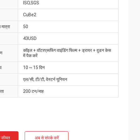
ISO,SGS
CuBe2
 मात्रा
50
43USD
कॉइल + वॉटरप्रूफिंग वाइंडिंग फिल्म + ड्रायर + वुडन केस
रण
में पैक करें
य
10 ~ 15 दिन
एल/सी, टी/टी, वेस्टर्न यूनियन
मता
200 टन/माह
ी कीमत
अब से संपर्क करें