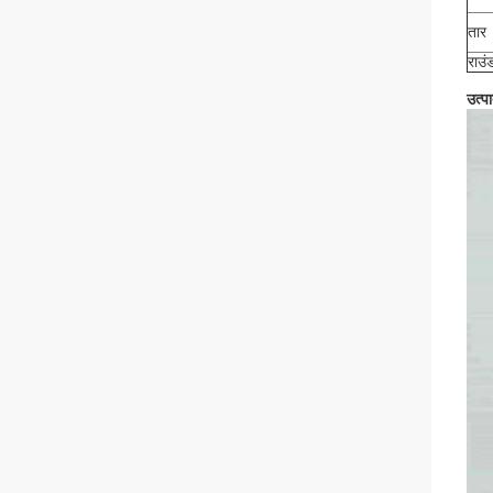
तार
राउं
उत्पा