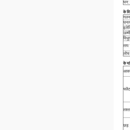
घन:
के व
गलन
घनत्
इलेक
ऊष्
विधु
ताप 
लोच 
के या
आक
फ्लै
तश्त
छड़