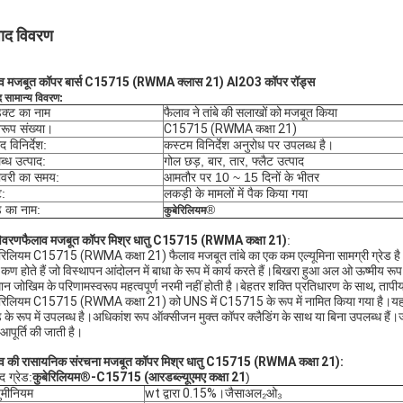
पाद विवरण
ाव मजबूत कॉपर बार्स C15715 (RWMA क्लास 21) Al2O3 कॉपर रॉड्स
द सामान्य विवरण:
डक्ट का नाम
फैलाव ने तांबे की सलाखों को मजबूत किया
िरूप संख्या।
C15715 (RWMA कक्षा 21)
द विनिर्देश:
कस्टम विनिर्देश अनुरोध पर उपलब्ध है।
्ध उत्पाद:
गोल छड़, बार, तार, फ्लैट उत्पाद
ीवरी का समय:
आमतौर पर 10 ~ 15 दिनों के भीतर
ट:
लकड़ी के मामलों में पैक किया गया
ंड का नाम:
®
कुबेरिलियम
िवरण
फैलाव मजबूत कॉपर मिश्र धातु C15715 (RWMA कक्षा 21)
:
बरिलियम C15715 (RWMA कक्षा 21) फैलाव मजबूत तांबे का एक कम एल्यूमिना सामग्री ग्रेड है।इसमें 
ष्म कण होते हैं जो विस्थापन आंदोलन में बाधा के रूप में कार्य करते हैं।बिखरा हुआ अल ओ ऊष्मीय रू
ान जोखिम के परिणामस्वरूप महत्वपूर्ण नरमी नहीं होती है।बेहतर शक्ति प्रतिधारण के साथ, तापीय
बरिलियम C15715 (RWMA कक्षा 21) को UNS में C15715 के रूप में नामित किया गया है।यह ग्रेड
ड के रूप में उपलब्ध है।अधिकांश रूप ऑक्सीजन मुक्त कॉपर क्लैडिंग के साथ या बिना उपलब्ध हैं।जब त
आपूर्ति की जाती है।
व की रासायनिक संरचना मजबूत कॉपर मिश्र धातु C15715 (RWMA कक्षा 21):
द ग्रेड:
कुबेरिलियम
®
-C15715 (आरडब्ल्यूएमए कक्षा 21
)
ुमीनियम
wt द्वारा 0.15%।जैसा
अल₂ओ₃