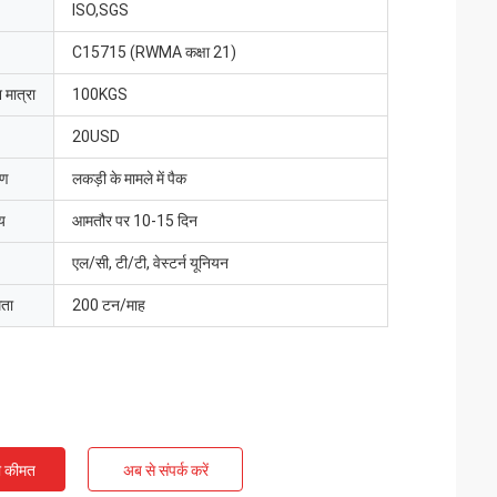
ISO,SGS
C15715 (RWMA कक्षा 21)
 मात्रा
100KGS
20USD
रण
लकड़ी के मामले में पैक
य
आमतौर पर 10-15 दिन
एल/सी, टी/टी, वेस्टर्न यूनियन
मता
200 टन/माह
ी कीमत
अब से संपर्क करें