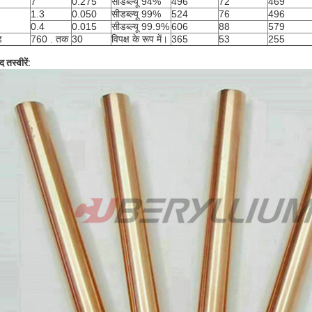
7
0.275
सीडब्ल्यू 94%
496
72
469
1.3
0.050
सीडब्ल्यू 99%
524
76
496
0.4
0.015
सीडब्ल्यू 99.9%
606
88
579
ड
760 . तक
30
विपक्ष के रूप में।
365
53
255
द तस्वीरें: