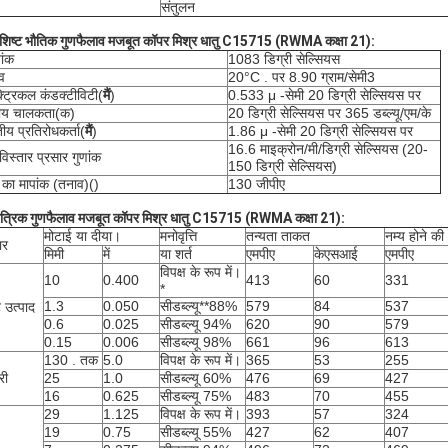
संतुलन
िशिष्ट भौतिक गुण
फैलाव मजबूत कॉपर मिश्र धातु C15715 (RWMA कक्षा 21):
ांक
1083 डिग्री सेल्सियस
व
20°C . पर 8.90 ग्राम/सेमी3
्ट्रिकल कंडक्टीविटी
(
मैं
)
0.533 μ -सेमी 20 डिग्री सेल्सियस पर
मीय चालकता
(क)
20 डिग्री सेल्सियस पर 365 डब्ल्यू/एम/के
तीय प्रतिरोधकर्ता
(
मैं
)
1.86 μ -सेमी 20 डिग्री सेल्सियस पर
16.6 माइक्रोन/मी/डिग्री सेल्सियस (20-
विस्तार प्रसार गुणांक
150 डिग्री सेल्सियस)
का मापांक (तनाव)
(
)
130 जीपीए
ंत्रिक गुण
फैलाव मजबूत कॉपर मिश्र धातु C15715 (RWMA कक्षा 21)
:
मोटाई या दीया।
मनोवृत्ति
तन्यता ताकत
नम्य होने की 
ार
मिमी
में
या शर्त
एमपीए
केएसआई
एमपीए
विपक्ष के रूप में।
10
0.400
413
60
331
*
1.3
0.050
सीडब्ल्यू**88%
579
84
537
ट उत्पाद
0.6
0.025
सीडब्ल्यू 94%
620
90
579
0.15
0.006
सीडब्ल्यू 98%
661
96
613
130 . तक
5.0
विपक्ष के रूप में।
365
53
255
री
25
1.0
सीडब्ल्यू 60%
476
69
427
16
0.625
सीडब्ल्यू 75%
483
70
455
29
1.125
विपक्ष के रूप में।
393
57
324
19
0.75
सीडब्ल्यू 55%
427
62
407