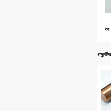
टैग:
अनुशंसित