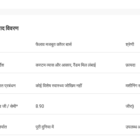
पाद विवरण
फैलाव मजबूत कॉपर बार्स
श्रेणी
्देश
कस्टम व्यास और आकार, रैंडम मिल लंबाई
फ़ायदा
षित प्रबंधन
कोई विशेष स्वास्थ्य जोखिम नहीं
मशीनिंग सं
व जी / सेमी³
8.90
जीरा)
र्यात
पूरी दुनिया में
उपलब्ध 