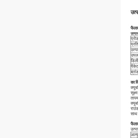
उत्
फैल
उत्पा
प्रो
प्रत
उत्पा
उपलब
डिल
पैके
ब्रा
का व
क्यू
सूक्
तापम
क्यू
राउं
साथ 
फैला
उत्पा
अल्य