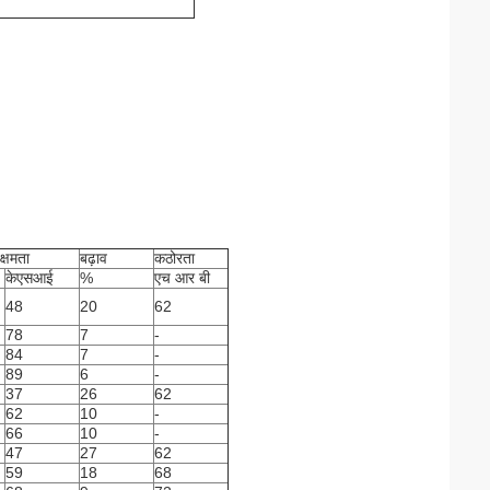
क्षमता
बढ़ाव
कठोरता
केएसआई
%
एच आर बी
48
20
62
78
7
-
84
7
-
89
6
-
37
26
62
62
10
-
66
10
-
47
27
62
59
18
68