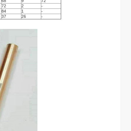
68
9
72
72
2
-
84
1
-
37
26
-