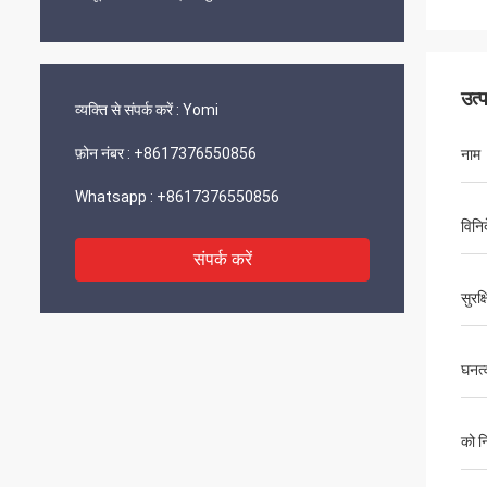
उत्
व्यक्ति से संपर्क करें :
Yomi
फ़ोन नंबर :
+8617376550856
नाम
Whatsapp :
+8617376550856
विनिर
संपर्क करें
सुरक्
घनत्
को नि