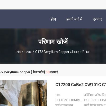
होम
हमारे बारे में
उत्पाद
परिणाम खोजें
होम
/
उत्पाद
/
C172 Beryllium Copper ऑनलाइन निर्माता
172 beryllium copper ] मेल खाते हैं
50
उत्पादों.
C17200 CuBe2 CW101C C172 ब
नाम:
बेरिलियम कॉपर पिं
CUBERYLLIUM® ग्रेड:
CUBERYLLIUM
सुरक्षित प्रबंधन:
कोई विशेष स्वास्थ्