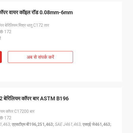
कॉपर वायर कॉइल रॉड 0.08mm-6mm
बेरिलियम मिश्र धातु C172 तार
® 172
ी
अब से संपर्क करें
2 बेरिलियम कॉपर बार ASTM B196
िलियम कॉपर C17200 बार
® 172
1,463;
एएसटीएम बी196,251,463;
SAE J461,463;
एसएई जे461,463;