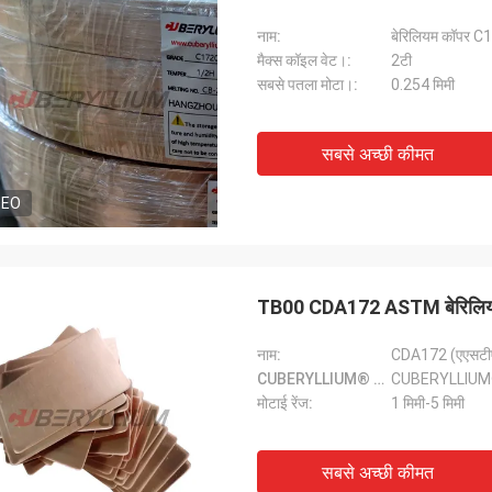
नाम:
बेरिलियम कॉपर C17
मैक्स कॉइल वेट।:
2टी
सबसे पतला मोटा।:
0.254 मिमी
सबसे अच्छी कीमत
DEO
TB00 CDA172 ASTM बेरिलियम क
नाम:
CDA172 (एएसटीएम
CUBERYLLIUM® ग्रेड:
CUBERYLLIUM
मोटाई रेंज:
1 मिमी-5 मिमी
सबसे अच्छी कीमत