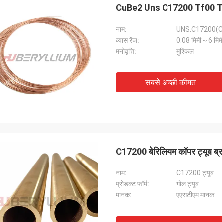
CuBe2 Uns C17200 Tf00 Th04 ब
नाम:
UNS.C17200(CuBe2
व्यास रेंज:
0.08 मिमी～6 मिम
मनोवृत्ति:
मुश्किल
सबसे अच्छी कीमत
C17200 बेरिलियम कॉपर ट्यूब ब्र
नाम:
C17200 ट्यूब
प्रोडक्ट फॉर्म:
गोल ट्यूब
मानक:
एएसटीएम मानक