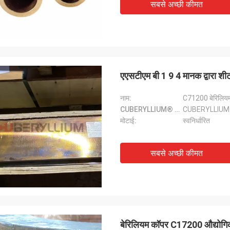
सबसे अच्छी कीमत
एएसटीएम बी 1 9 4 मानक द्वारा शी
नाम:
C71200 बेरिलियम 
CUBERYLLIUM® ग्रेड:
CUBERYLLIUM
मोटाई:
स्वनिर्धारित
सबसे अच्छी कीमत
बेरिलियम कॉपर C17200 औद्योगिक 