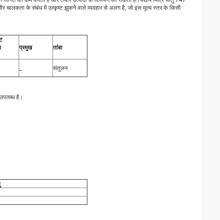
न लागत को कम करता है और तैयार उत्पादों के विरूपण को रोकता है।यद्यपि मिश्र धातु 741
और चालकता के संबंध में उत्कृष्ट झुकने वाले व्यवहार से अलग है, जो इस मूल्य स्तर के किसी
ट
ल
प्रमुख
तांबा
_
संतुलन
 उपलब्ध है।
ु