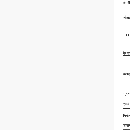
के वि
लोचद
138 
के या
मनोवृत
1/2 
एचट
निर्मा
टांकन