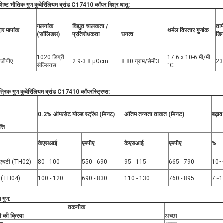
शिष्ट भौतिक गुण
कुबेरिलियम ब्रांड
C17410 कॉपर मिश्र धातु
:
गलनांक
विद्युत चालकता /
ता
ार मापांक
थर्मल विस्तार गुणांक
(सॉलिडस)
प्रतिरोधकता
घनत्व
डिग
1020 डिग्री
17.6 x 10-6 मी/मी
जीपीए
2.9-3.8 μΩcm
8.80 ग्राम/सेमी3
230
सेल्सियस
°C
ंत्रिक गुण
कुबेरिलियम ब्रांड
C17410 कॉपर
स्ट्रिप्स:
0.2% ऑफसेट यील्ड स्ट्रेंथ (मिनट)
अंतिम तन्यता ताकत (मिनट)
बढ़ा
्ति
केएसआई
एमपीए
केएसआई
एमपीए
%
एचटी (TH02)
80 - 100
550 - 690
95 - 115
665 - 790
10~
ी (TH04)
100 - 120
690 - 830
110 - 130
760 - 895
7~1
ण गुण:
तकनीक
े की क्रिया
अच्छा