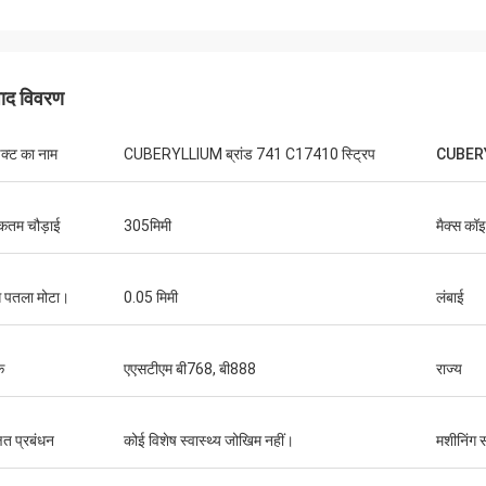
पाद विवरण
डक्ट का नाम
CUBERYLLIUM ब्रांड 741 C17410 स्ट्रिप
CUBERY
कतम चौड़ाई
305मिमी
मैक्स कॉ
 पतला मोटा।
0.05 मिमी
लंबाई
क
एएसटीएम बी768, बी888
राज्य
षित प्रबंधन
कोई विशेष स्वास्थ्य जोखिम नहीं।
मशीनिंग सं