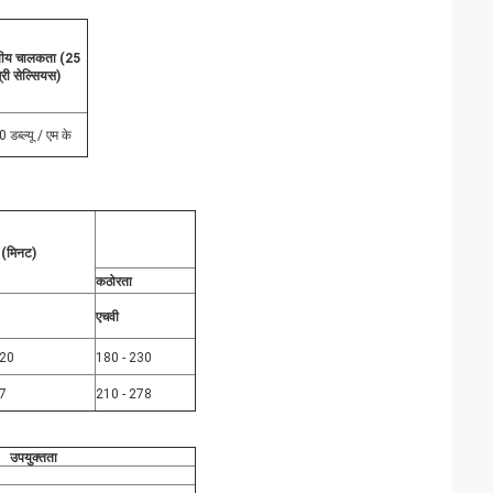
पीय चालकता (25
्री सेल्सियस)
 डब्ल्यू / एम के
व (मिनट)
कठोरता
एचवी
20
180 - 230
7
210 - 278
उपयुक्तता