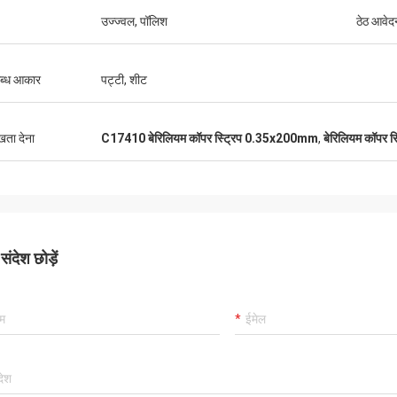
उज्ज्वल, पॉलिश
ठेठ आवेद
ब्ध आकार
पट्टी, शीट
ुखता देना
C17410 बेरिलियम कॉपर स्ट्रिप 0.35x200mm
,
बेरिलियम कॉपर 
ंदेश छोड़ें