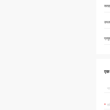
सतह
उपल
प्रम
एक स