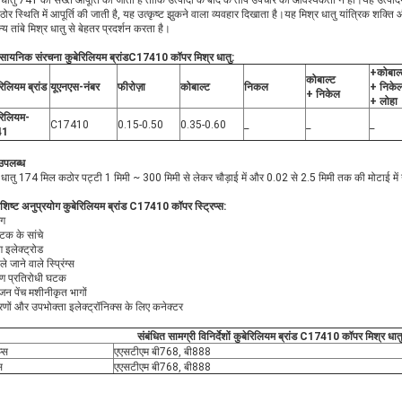
 धातु 741 को सख्त आपूर्ति की जाती है ताकि उत्पादों के बाद के ताप उपचार की आवश्यकता न हो।यह उत्पाद
ोर स्थिति में आपूर्ति की जाती है, यह उत्कृष्ट झुकने वाला व्यवहार दिखाता है।यह मिश्र धातु यांत्रिक शक्ति 
्य तांबे मिश्र धातु से बेहतर प्रदर्शन करता है।
ासायनिक संरचना
कुबेरिलियम ब्रांड
C17410 कॉपर मिश्र धातु
:
+कोबाल्
कोबाल्ट
रिलियम ब्रांड
यूएनएस-नंबर
फीरोज़ा
कोबाल्ट
निकल
+ निके
+ निकेल
+ लोहा
बरिलियम-
C17410
0.15-0.50
0.35-0.60
_
_
_
41
 उपलब्ध
 धातु 174 मिल कठोर पट्टी 1 मिमी ~ 300 मिमी से लेकर चौड़ाई में और 0.02 से 2.5 मिमी तक की मोटाई में
शिष्ट अनुप्रयोग
कुबेरिलियम ब्रांड
C17410 कॉपर स्ट्रिप्स
:
ंग
टिक के सांचे
ंग इलेक्ट्रोड
े जाने वाले स्प्रिंग्स
ारण प्रतिरोधी घटक
िजन पेंच मशीनीकृत भागों
ों और उपभोक्ता इलेक्ट्रॉनिक्स के लिए कनेक्टर
संबंधित सामग्री विनिर्देशों
कुबेरिलियम ब्रांड
C17410 कॉपर मिश्र धात
प्स
एएसटीएम बी768, बी888
स
एएसटीएम बी768, बी888