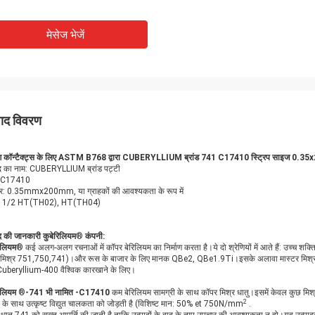
मेसेज भेजें
पाद विवरण
रिंग कॉन्टैक्ट्स के लिए ASTM B768 द्वारा CUBERYLLIUM ब्रांड 741 C17410 स्ट्रिप साइज 0.
ाद का नाम: CUBERYLLIUM ब्रांड पट्टी
ड: C17410
: 0.35mmx200mm, या ग्राहकों की आवश्यकता के रूप में
य: 1/2 HT(TH02), HT(TH04)
ाद की जानकारी
कुबेरिलियम
®
कंपनी:
िलियम
® कई अलग-अलग रचनाओं में कॉपर बेरिलियम का निर्माण करता है।ये दो श्रेणियों में आते हैं: उच्च
 (मिश्र 751,750,741)।और रूस के बाजार के लिए मानक QBe2, QBe1.9Ti।इसके अलावा मास्टर मिश्र
uberyllium-400 वैश्विक कारखाने के लिए।
िलियम
®
-741 भी नामित -C17410
कम बेरिलियम सामग्री के साथ कॉपर मिश्र धातु।इसमें केवल कुछ मिश्
2
 के साथ उत्कृष्ट विद्युत चालकता को जोड़ती है (विशिष्ट मान: 50% et 750N/mm
.