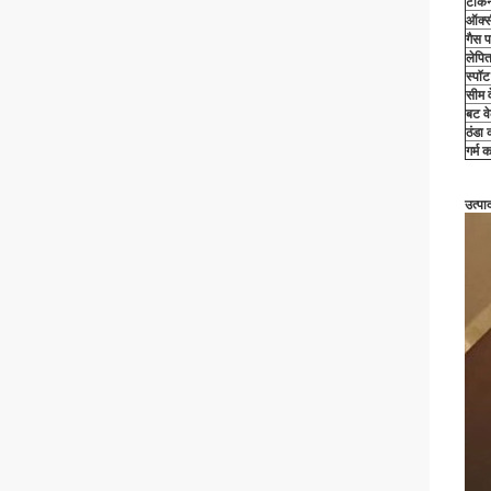
टांक
ऑक्सी
गैस प
लेपित
स्पॉट
सीम व
बट वे
ठंडा 
गर्म 
उत्पा