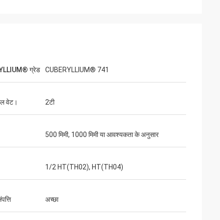
LLIUM® ग्रेड
CUBERYLLIUM® 741
इल वेट।
2टी
500 मिमी, 1000 मिमी या आवश्यकता के अनुसार
1/2 HT(TH02), HT(TH04)
पत्ति
अच्छा