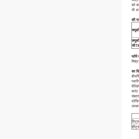
मिश्र
को कठ
भी अन
की र
क्यूब
क्यू
सी7
फॉर्म
मिश्र
का वि
बीयरि
प्लास्
वेल्डि
करंट ल
संक्ष
प्रेस
उपकरण
स्ट्रि
शीट्