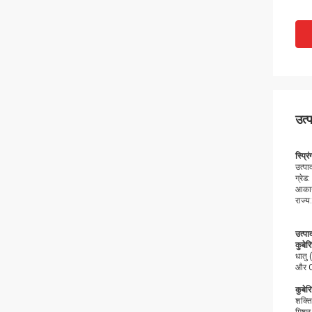
उत्
स्प्
उत्प
ग्रे
आकार
राज्
उत्प
कुबेर
धातु
और C
कुबेर
शक्ति