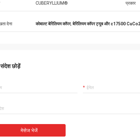
ड
CUBERYLLIUM®
प्रकार
ुखता देना
कोबाल्ट बेरिलियम कॉपर
,
बेरिलियम कॉपर ट्यूब और c17500 CuCo
ंदेश छोड़ें
मेसेज भेजें