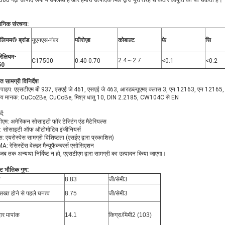
0 गढ़ा उत्पाद रूपों में उपलब्ध है और हमारी उत्पादक मिल द्वारा पूरी तरह से कठोर आपूर्ति की जा सकती है।
यनिक संरचना:
रिलियम
®
ब्रांड
यूएनएस-नंबर
फीरोज़ा
कोबाल्ट
फ़े
सि
बरिलियम-
2.4～2.7
C17500
0.40-0.70
<0.1
<0.2
50
ित सामग्री विनिर्देश
ब/पाइप: एएसटीएम बी 937, एसएई जे 461, एसएई जे 463, आरडब्ल्यूएमए क्लास 3, एन 12163, एन 1216
पीय मानक: CuCo2Be, CuCoBe, मिश्र धातु 10, DIN 2.2185, CW104C से EN
ें:
एम: अमेरिकन सोसाइटी फॉर टेस्टिंग एंड मैटेरियल्स
: सोसाइटी ऑफ ऑटोमोटिव इंजीनियर्स
: एयरोस्पेस सामग्री विशिष्टता (एसईए द्वारा प्रकाशित)
 रेसिस्टेंस वेल्डर मैन्युफैक्चरर्स एसोसिएशन
जब तक अन्यथा निर्दिष्ट न हो, एएसटीएम द्वारा सामग्री का उत्पादन किया जाएगा।
्ट भौतिक गुण:
व
8.83
जी/सेमी3
सख्त होने से पहले घनत्व
8.75
जी/सेमी3
ार मापांक
14.1
किग्रा/मिमी2 (103)