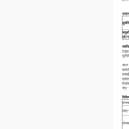
C1750
रासा
कुबे
क्यू
सी7
संबंध
ट्यू
यूरो
ध्यान द
एएसटी
एसएई
एएमएस
RWMA:
नोट: 
विशिष
घनत्
उम्र 
लोचद