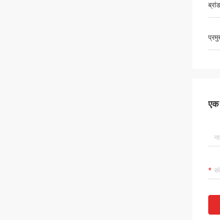
ब्रां
प्रम
एक स