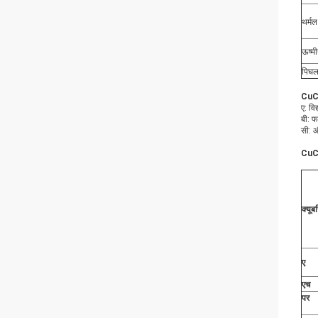
थर्मल
ऊष्म
पिघल
CuCo
ए: विद
बी: फ
सी: औ
CuCo
क्यू
ए
एच
पर