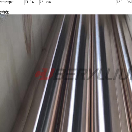
स्तान टाइम्स
TH04
76 . तक
750 ~ 96
द फोटो: