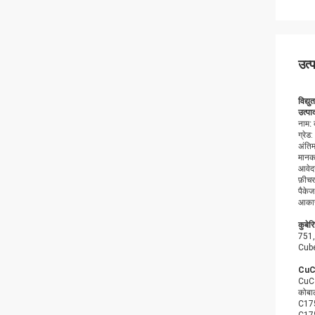
उत्
विद्य
उत्पा
नाम: 
ग्रे
अंतिम
मानक
आवेदन
फ़ीच
पैकेज
आकार
कुबेर
751,
Cube
CuCo
CuCo2
कोबाल
C175