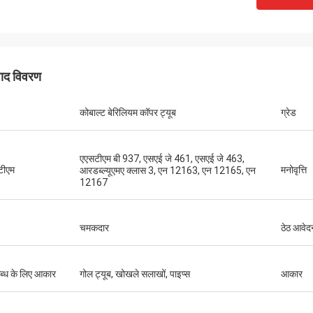
पाद विवरण
कोबाल्ट बेरिलियम कॉपर ट्यूब
ग्रेड
एएसटीएम बी 937, एसएई जे 461, एसएई जे 463,
टीएम
मनोवृत्ति
आरडब्ल्यूएमए क्लास 3, एन 12163, एन 12165, एन
12167
चमकदार
ठेठ आवेद
्ध के लिए आकार
गोल ट्यूब, खोखले सलाखों, पाइप्स
आकार