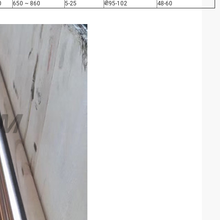
0
650 ~ 860
5-25
बी95-102
48-60