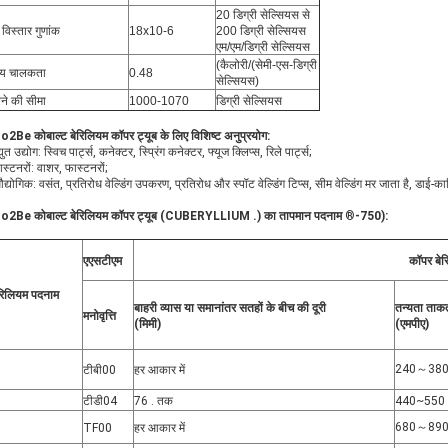
20 डिग्री सेल्सियस से
 विस्तार गुणांक
18x10-6
200 डिग्री सेल्सियस
एम/एम/डिग्री सेल्सियस
(कैलोरी/(सेमी-एस-डिग्री
ीय चालकता
0.48
सेल्सियस)
ने की सीमा
1000-1070
डिग्री सेल्सियस
2Be कोबाल्ट बेरिलियम कॉपर ट्यूब के लिए विशिष्ट अनुप्रयोग:
्युत उद्योग: स्विच पार्ट्स, कनेक्टर, स्प्रिंग कनेक्टर, फ्यूज क्लिप्स, रिले पार्ट्स;
ास्टनरों: वाशर, फास्टनरों;
द्योगिक: वसंत, प्रतिरोध वेल्डिंग उपकरण, प्रतिरोध और स्पॉट वेल्डिंग टिप्स, सीम वेल्डिंग मर जाता है, डाई-कास्
2Be कोबाल्ट बेरिलियम कॉपर ट्यूब (CUBERYLLIUM .) का तापमान पदनाम
®
-750):
एएसटीएम
कॉपर बेर
बरिलियम पदनाम
बाहरी व्यास या समानांतर सतहों के बीच की दूरी
तन्यता ताक
मनोवृत्ति
(मिमी)
(
एमपीए
)
240～38
टीबी00
हर आकार में
टीडी04
76 . तक
440~550
680～89
TF00
हर आकार में