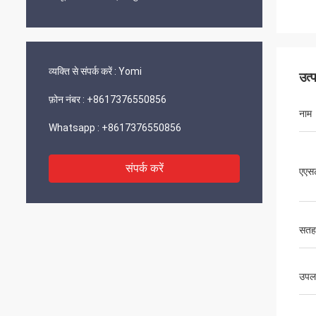
व्यक्ति से संपर्क करें :
Yomi
उत्
फ़ोन नंबर :
+8617376550856
नाम
Whatsapp :
+8617376550856
संपर्क करें
एएस
सतह
उपलब