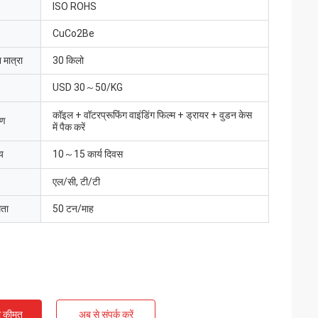
ISO ROHS
CuCo2Be
 मात्रा
30 किलो
USD 30～50/KG
कॉइल + वॉटरप्रूफिंग वाइंडिंग फिल्म + ड्रायर + वुडन केस
रण
में पैक करें
य
10～15 कार्य दिवस
एल/सी, टी/टी
मता
50 टन/माह
ी कीमत
अब से संपर्क करें