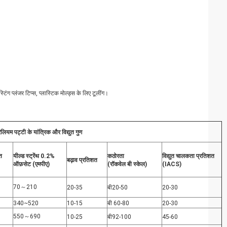
टिंग प्लंजर टिप्स, प्लास्टिक मोल्ड्स के लिए टूलींग।
िलियम पट्टी के यांत्रिक और विद्युत गुण
त
यील्ड स्ट्रेंथ 0.2%
कठोरता
विद्युत चालकता प्रतिशत
बढ़ाव प्रतिशत
ऑफ़सेट (एमपीए)
(रॉकवेल बी स्केल
)
(IACS)
0
70～210
20-35
बी20-50
20-30
340~520
10-15
बी 60-80
20-30
0
550～690
10-25
बी92-100
45-60