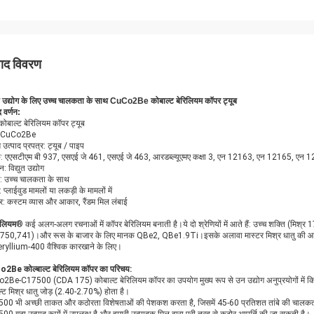
पाद विवरण
ुत उद्योग के लिए उच्च चालकता के साथ CuCo2Be कोबाल्ट बेरिलियम कॉपर ट्यूब
द वर्णन:
कोबाल्ट बेरिलियम कॉपर ट्यूब
ड: CuCo2Be
 उत्पाद प्रपत्र: ट्यूब / पाइप
: एएसटीएम बी 937, एसएई जे 461, एसएई जे 463, आरडब्ल्यूएमए कक्षा 3, एन 12163, एन 12165, एन 
: विद्युत उद्योग
र: उच्च चालकता के साथ
: प्लाईवुड मामलों या लकड़ी के मामलों में
: कस्टम व्यास और आकार, रैंडम मिल लंबाई
िलियम
® कई अलग-अलग रचनाओं में कॉपर बेरिलियम बनाती है।ये दो श्रेणियों में आते हैं: उच्च शक्ति (मि
750,741)।और रूस के बाजार के लिए मानक QBe2, QBe1.9Ti।इसके अलावा मास्टर मिश्र धातु की आ
ryllium-400 वैश्विक कारखाने के लिए।
2Be कोल्बाल्ट बेरिलियम कॉपर का परिचय:
Be-C17500 (CDA 175) कोबाल्ट बेरिलियम कॉपर का उपयोग मुख्य रूप से उन उद्योग अनुप्रयोगों में किया 
्ट मिश्र धातु जोड़ (2.40-2.70%) होता है।
00 भी अच्छी ताकत और कठोरता विशेषताओं की पेशकश करता है, जिसमें 45-60 प्रतिशत तांबे की चालकत