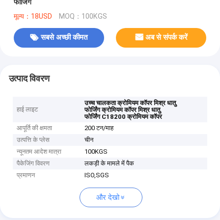
फोर्जिंग
मूल्य：18USD
MOQ：100KGS
सबसे अच्छी कीमत
अब से संपर्क करें
उत्पाद विवरण
,
उच्च चालकता क्रोमियम कॉपर मिश्र धातु
हाई लाइट
,
फोर्जिंग क्रोमियम कॉपर मिश्र धातु
फोर्जिंग C18200 क्रोमियम कॉपर
आपूर्ति की क्षमता
200 टन/माह
उत्पत्ति के प्लेस
चीन
न्यूनतम आदेश मात्रा
100KGS
पैकेजिंग विवरण
लकड़ी के मामले में पैक
प्रमाणन
ISO,SGS
और देखो