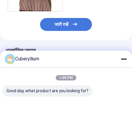
जारी रखें
अनुशंसित उत्पाद
Cuberyllium
1:09 PM
Good day, what product are you looking for?
RWMA Class1 CuZr
कलेक्टर कनेक्टर के लिए
कॉपर ज़िरकोनियम प्
Zirconium कॉपर रॉड
एसजीएस ज़िरकोनियम कॉपर
C15000 अक्षीय कं
रेक्टिफायर डायोड के लिए
मिश्र धातु C15000 गोल
बैक अप इलेक्ट्रोड क
प्लेट:
सबसे अच्छी कीमत
सबसे अच्छी कीमत
सबसे अच्छी 