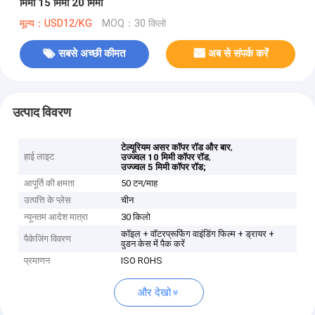
मिमी 15 मिमी 20 मिमी
मूल्य：USD12/KG
MOQ：30 किलो
सबसे अच्छी कीमत
अब से संपर्क करें
उत्पाद विवरण
,
टेल्यूरियम असर कॉपर रॉड और बार
हाई लाइट
,
उज्ज्वल 10 मिमी कॉपर रॉड
उज्ज्वल 5 मिमी कॉपर रॉड;
आपूर्ति की क्षमता
50 टन/माह
उत्पत्ति के प्लेस
चीन
न्यूनतम आदेश मात्रा
30 किलो
कॉइल + वॉटरप्रूफिंग वाइंडिंग फिल्म + ड्रायर +
पैकेजिंग विवरण
वुडन केस में पैक करें
प्रमाणन
ISO ROHS
और देखो