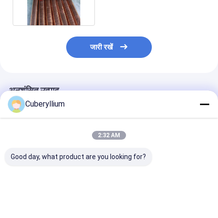
मिमी 15 मिमी 20 मिमी
जारी रखें
अनुशंसित उत्पाद
Cuberyllium
2:32 AM
Good day, what product are you looking for?
उच्च चालकता मुक्त काटने के
ऑटोमोटिव कनेक्टर्स के लिए
नई ऊर्जा वाहनों के ल
साथ CuTeP C14500
टेल्यूरियम कॉपर रॉड
C14500 / QTe0
टेल्यूरियम कॉपर बार
C14500 / C1450
ब्राइट टेल्यूरियम कॉ
ASTM B301
प्लेट शीट
सबसे अच्छी कीमत
सबसे अच्छी कीमत
सबसे अच्छी 