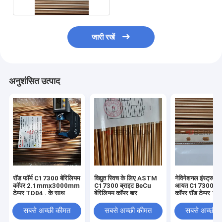
जारी रखें
अनुशंसित उत्पाद
रॉड फॉर्म C17300 बेरिलियम
विद्युत स्विच के लिए ASTM
नेविगेशनल इंस्ट्रूमें
कॉपर 2.1mmx3000mm
C17300 ब्राइट BeCu
आयत C17300 बेर
टेम्पर TD04 . के साथ
बेरिलियम कॉपर बार
कॉपर रॉड टेम्पर T
सबसे अच्छी कीमत
सबसे अच्छी कीमत
सबसे अच्छी 