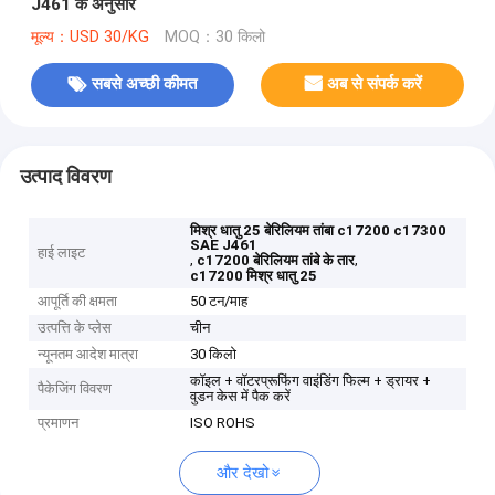
J461 के अनुसार
मूल्य：USD 30/KG
MOQ：30 किलो
सबसे अच्छी कीमत
अब से संपर्क करें
उत्पाद विवरण
मिश्र धातु 25 बेरिलियम तांबा c17200 c17300
SAE J461
हाई लाइट
,
,
c17200 बेरिलियम तांबे के तार
c17200 मिश्र धातु 25
आपूर्ति की क्षमता
50 टन/माह
उत्पत्ति के प्लेस
चीन
न्यूनतम आदेश मात्रा
30 किलो
कॉइल + वॉटरप्रूफिंग वाइंडिंग फिल्म + ड्रायर +
पैकेजिंग विवरण
वुडन केस में पैक करें
प्रमाणन
ISO ROHS
और देखो