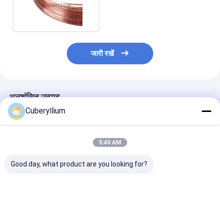
J461 के अनुसार
जारी रखें
अनुशंसित उत्पाद
Cuberyllium
5:40 AM
Good day, what product are you looking for?
उच्च तन्यता शक्ति तांबा मिश्र
बेरिलको 25 सामग्री
Rwma बेरिलियम क
धातु शीट रिबन 590 -
बेरिलियम कॉपर प्लेट्स
प्लेट्स
660Mpa
12x41x1000 मिमी प्रारूप
265x260x211
CuBe2 स्क्वायर