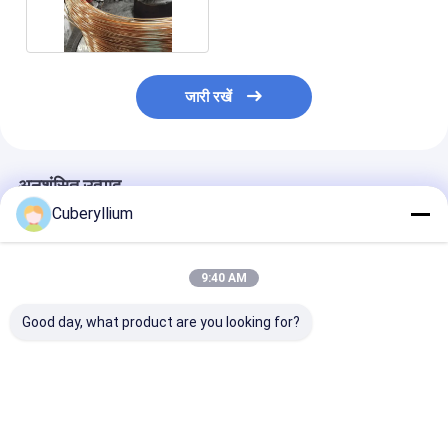
शक्ति चालकता
जारी रखें
अनुशंसित उत्पाद
Cuberyllium
9:40 AM
Good day, what product are you looking for?
गोल बेरिलियम कॉपर वायर
कॉइल में स्पूल पर मिश्र धातु
विद्युत उद्योग में प्रयु
C172 Dia.1.7mm
25 UNS C17200
रूप में बेरिलियम कॉप
ASTM B197 . द्वारा
बेरिलियम कॉपर वायर
CuBe2
सबसे अच्छी कीमत
सबसे अच्छी कीमत
सबसे अच्छी 