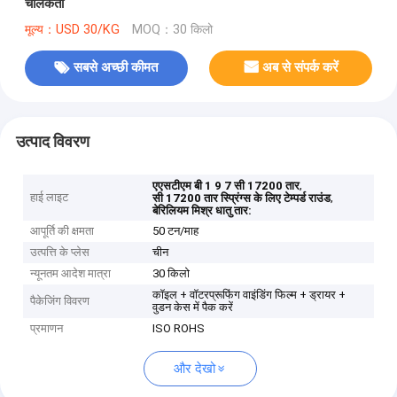
चालकता
मूल्य：USD 30/KG
MOQ：30 किलो
सबसे अच्छी कीमत
अब से संपर्क करें
उत्पाद विवरण
,
एएसटीएम बी 1 9 7 सी 17200 तार
हाई लाइट
,
सी 17200 तार स्प्रिंग्स के लिए टेम्पर्ड राउंड
बेरिलियम मिश्र धातु तार:
आपूर्ति की क्षमता
50 टन/माह
उत्पत्ति के प्लेस
चीन
न्यूनतम आदेश मात्रा
30 किलो
कॉइल + वॉटरप्रूफिंग वाइंडिंग फिल्म + ड्रायर +
पैकेजिंग विवरण
वुडन केस में पैक करें
प्रमाणन
ISO ROHS
और देखो