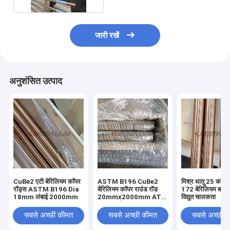
जारी रखें
अनुशंसित उत्पाद
CuBe2 एटी बेरिलियम कॉपर
ASTM B196 CuBe2
मिश्र धातु 25 कॉपर
रॉड्स ASTM B196 Dia
बेरिलियम कॉपर राउंड रॉड
172 बेरिलियम बार उ
18mm लंबाई 2000mm
20mmx2000mm AT
विद्युत चालकता
TF00 स्टेट
सबसे अच्छी कीमत
सबसे अच्छी कीमत
सबसे अच्छी 